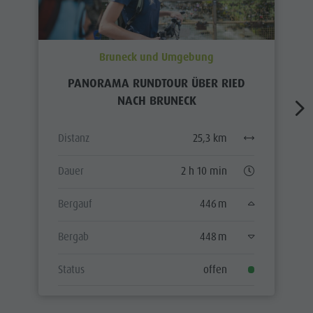
Bruneck und Umgebung
PANORAMA RUNDTOUR ÜBER RIED
NACH BRUNECK
Distanz
25,3 km
Dauer
2 h 10 min
Bergauf
446 m
Bergab
448 m
Status
offen