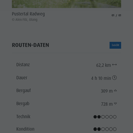
Pustertal Radweg
aria.slide_indicat
aria.slide_i
01
01
© Alex Filz, Olang
ROUTEN-DATEN
Leicht
Distanz
62,2 km
Dauer
4 h 10 min
Bergauf
309 m
Bergab
728 m
Technik
Kondition