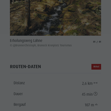
Erholungsweg Lahne
aria.slide_indicat
aria.slide_i
01
01
© @BrunnerChristoph, Bruneck Kronplatz Tourismus
ROUTEN-DATEN
Mittel
Distanz
2,6 km
Dauer
45 min
Bergauf
107 m