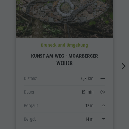
Bruneck und Umgebung
KUNST AM WEG - MOARBERGER
WEIHER
Distanz
0,8 km
Dauer
15 min
Bergauf
12 m
Bergab
14 m