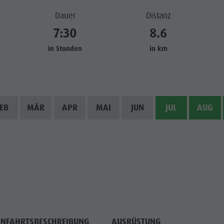
Dauer
Distanz
WÜRDIGKEITEN
7:30
8.6
 & UMGEBUNG
in Stunden
in km
ON & HANDWERK
LIGHT EVENTS
EB
MÄR
APR
MAI
JUN
JUL
AUG
NFAHRTSBESCHREIBUNG
AUSRÜSTUNG