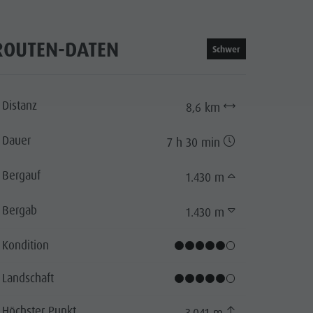
ROUTEN-DATEN
Schwer
Distanz
8,6 km
Dauer
7 h 30 min
Bergauf
1.430 m
Bergab
1.430 m
cator.prefix
_indicator.of
Kondition
Landschaft
Höchster Punkt