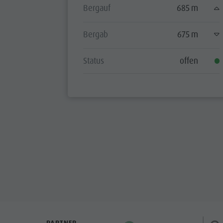
Bergauf
685 m
Bergab
675 m
Status
offen