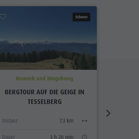
Schwer
Bruneck und Umgebung
Bru
BERGTOUR AUF DIE GEIGE IN
H
TESSELBERG
Distanz
Distanz
7,3 km
Dauer
Dauer
3 h 20 min