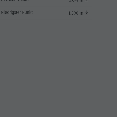
3.041 m
Niedrigster Punkt
1.590 m