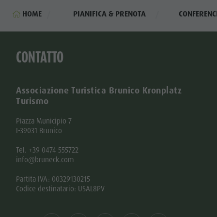
HOME
PIANIFICA & PRENOTA
CONFERENC
CONTATTO
Associazione Turistica Brunico Kronplatz
Turismo
Piazza Municipio 7
I-39031 Brunico
Tel. +39 0474 555722
info@bruneck.com
Partita IVA: 00329130215
Codice destinatario: USAL8PV