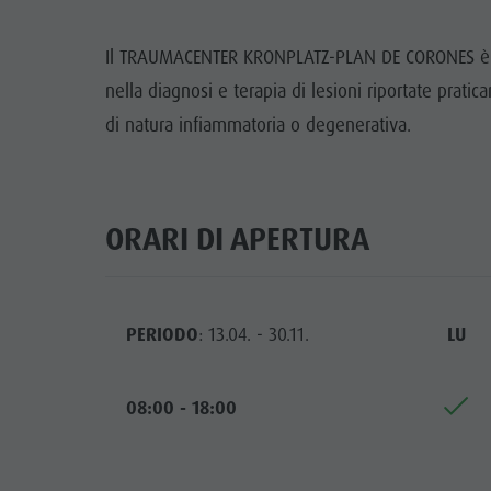
Guida A-Z
Arrampicare
Newsletter
A
Il TRAUMACENTER KRONPLATZ-PLAN DE CORONES è un
Cavalcare
Richiesta cataloghi
LOCALI
nella diagnosi e terapia di lesioni riportate prati
Tennis
Imposta di soggiorno
di natura infiammatoria o degenerativa.
TRADIZIO
Nuotare
Vacanza con il cane
HIGH
Panoramica dei tour
Raccogliere funghi
ORARI DI APERTURA
Kronplatz Doctor Service
FAQ
PERIODO
: 13.04. - 30.11.
LU
08:00 - 18:00