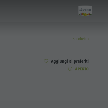
indietro
Scopri
Aggiungi ai preferiti
Tutti gli eventi
APERTO
Benessere
Famiglia & bambini
Guida A-Z