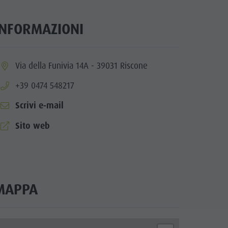
INFORMAZIONI
ia.location:
Via della Funivia 14A - 39031 Riscone
aria.phone:
+39 0474 548217
Scrivi e-mail
aria.website:
Sito web
MAPPA