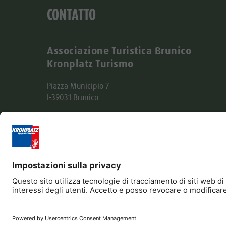
CONTATTO
Associazione Turistica Brunico
Kronplatz Turismo
Piazza Municipio 7
I-39031 Brunico
Tel. +39 0474 555722
info@bruneck.com
Partita IVA: 00329130215
Codice destinatario: USAL8PV
Editoria
Privacy
Dichiarazione di accessibilit