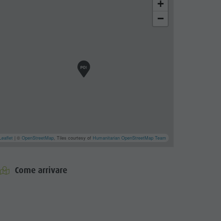
+
−
Leaflet
| ©
OpenStreetMap
, Tiles courtesy of
Humanitarian OpenStreetMap Team
Come arrivare