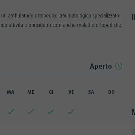
TTRAZIONI
 ambulatorio ortopedico-traumatologico specializzato
TÀ E DINTORNI
cando attività e o incidenti com anche malattie ortopediche,
NE E ARTIGIANATO
ar
LIGHT EVENTS
Aperto
MA
ME
GI
VE
SA
DO