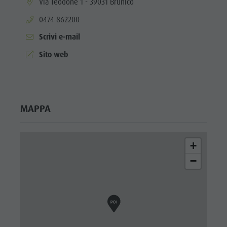
aria.location:
Via Teodone 1 - 39031 Brunico
aria.phone:
0474 862200
Scrivi e-mail
aria.website:
Sito web
MAPPA
+
−