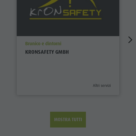
aria.poi_location_prefix
Brunico e dintorni
KRONSAFETY GMBH
aria.poi_category_prefix
Altri servizi
MOSTRA TUTTI