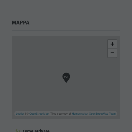
MAPPA
+
−
Leaflet
| ©
OpenStreetMap
, Tiles courtesy of
Humanitarian OpenStreetMap Team
Come arrivare