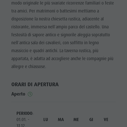
Cavalcare
Richiesta cataloghi
modo originale le più svariate ricorrenze familiari o feste
ATTRAZIONI
tra amici. Per matrimoni o battesimi mettiamo a
Tennis
Imposta di soggiorno
LOCALITÀ E
disposizione la nostra chiesetta rustica, adiacente al
DINTORNI
Nuotare
Vacanza con il cane
ristorante, immersa nell`ampio parco del castello. Una
Panoramica dei tour
Raccogliere funghi
TRADIZIONE E
festosità di sapore antico e signorile aleggia sopratutto
ARTIGIANATO
Kronplatz Doctor Service
nell`antica sala dei cavalieri, con soffitto in legno
HIGHLIGHT
FAQ
massiccio e quadri antichi. La taverna rustica, più
EVENTS
appartata, è adatta ad accogliere anche le compagnie più
allegre e chiassose.
ORARI DI APERTURA
Aperto
PERIODO
:
01.01. -
LU
MA
ME
GI
VE
SA
31.12.