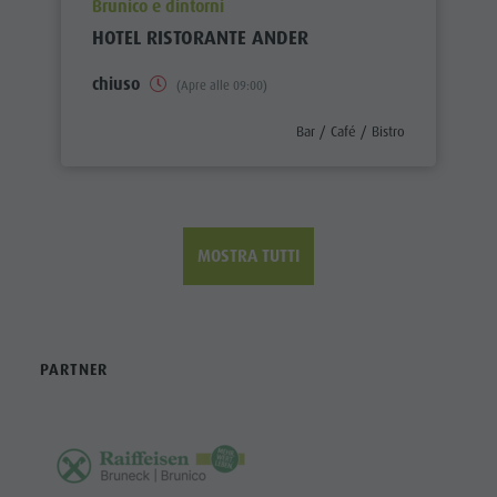
aria.poi_location_prefix
Brunico e dintorni
HOTEL RISTORANTE ANDER
chiuso
(Apre alle 09:00)
aria.poi_category_prefix
Bar / Café / Bistro
MOSTRA TUTTI
PARTNER