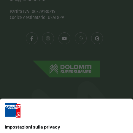
Partita IVA: 00329130215
Codice destinatario: USAL8PV