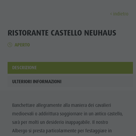
indietro
SCOPRI
ATTIVITÀ
PIANIFICA & PRENO
RISTORANTE CASTELLO NEUHAUS
APERTO
Musei
Programma settimanale
Prenota vacanza
Brunico città
Scopri
Attrazioni
Escursioni
Offerte
Shopping
Località e dintorni
Sentieri tematici
Mobilità locale
Visite guidate
DESCRIZIONE
Tradizione e Artigianato
Bike
Kronplatz Guest Pass
Gastronomia
Tutti gli
ULTERIORI INFORMAZIONI
Highlight Events
Golf
Come arrivare
Highlight Events
eventi
Tutti gli eventi
Parapendio
Webcam
Must-sees
Benessere
Banchettare allegramente alla maniera dei cavalieri
Benessere
Volo in mongolfiera
Meteo
Ritiri
Famiglia &
medioevali o addirittura soggiornare in un antico castello,
Famiglia & bambini
Rafting & Canyoning
Contatto
bambini
sarà per molti un desiderio inappagabile. Il nostro
MUSEI
Guida A-Z
Arrampicare
Newsletter
Albergo si presta particolarmente per festaggiare in
Guida A-Z