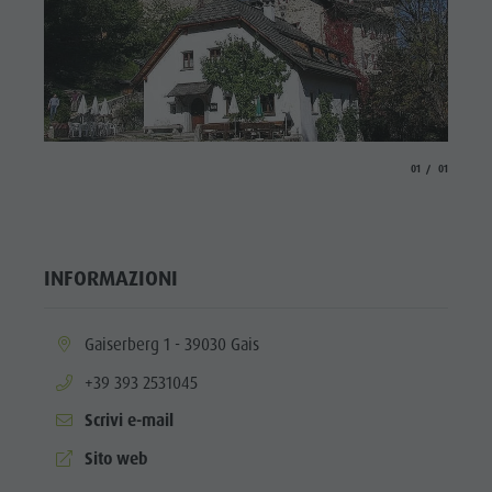
aria.slide_indicato
aria.slide_i
01
01
INFORMAZIONI
aria.location:
Gaiserberg 1 - 39030 Gais
aria.phone:
+39 393 2531045
Scrivi e-mail
aria.website:
Sito web