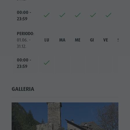
00:00 -
23:59
PERIODO
:
01.06. -
LU
MA
ME
GI
VE
SA
31.12.
00:00 -
23:59
GALLERIA