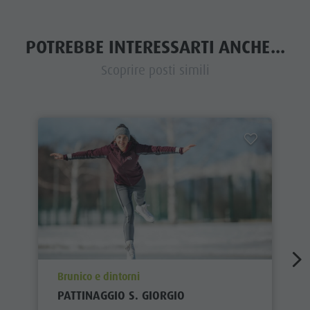
POTREBBE INTERESSARTI ANCHE...
Scoprire posti simili
aria.poi_location_prefix
Brunico e dintorni
PATTINAGGIO S. GIORGIO