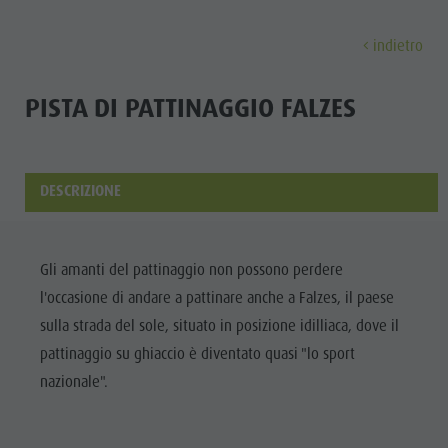
indietro
SCOPRI
ATTIVITÀ
PIANIFICA & PRENO
PISTA DI PATTINAGGIO FALZES
Musei
Programma settimanale
Prenota vacanza
Brunico città
Scopri
Attrazioni
Escursioni
Offerte
Shopping
DESCRIZIONE
Località e dintorni
Sentieri tematici
Mobilità locale
Visite guidate
Tradizione e Artigianato
Bike
Kronplatz Guest Pass
Gastronomia
Tutti gli
Gli amanti del pattinaggio non possono perdere
Highlight Events
Golf
Come arrivare
Highlight Events
l'occasione di andare a pattinare anche a Falzes, il paese
eventi
Tutti gli eventi
Parapendio
Webcam
Must-sees
sulla strada del sole, situato in posizione idilliaca, dove il
Benessere
Benessere
Volo in mongolfiera
Meteo
Ritiri
pattinaggio su ghiaccio è diventato quasi "lo sport
Famiglia &
nazionale".
Famiglia & bambini
Rafting & Canyoning
Contatto
bambini
MUSEI
Guida A-Z
Arrampicare
Newsletter
Guida A-Z