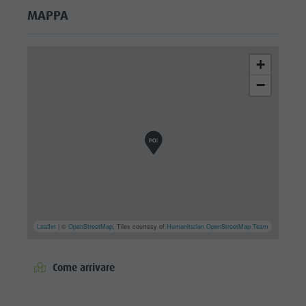
MAPPA
+
−
Leaflet
| ©
OpenStreetMap
, Tiles courtesy of
Humanitarian OpenStreetMap Team
Come arrivare