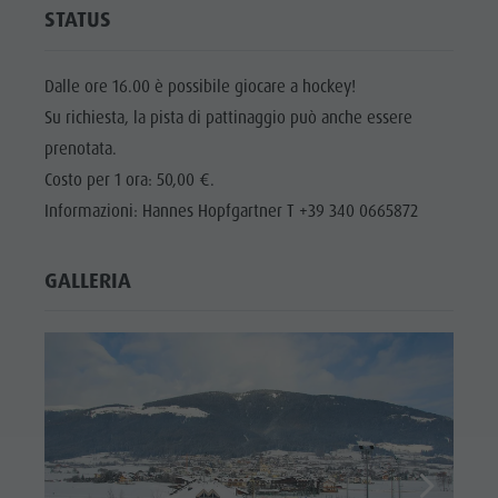
Cavalcare
Richiesta cataloghi
ATTRAZIONI
STATUS
Tennis
Imposta di soggiorno
LOCALITÀ E
DINTORNI
Nuotare
Vacanza con il cane
Dalle ore 16.00 è possibile giocare a hockey!
Su richiesta, la pista di pattinaggio può anche essere
Panoramica dei tour
Raccogliere funghi
TRADIZIONE E
ARTIGIANATO
prenotata.
Kronplatz Doctor Service
Costo per 1 ora: 50,00 €.
HIGHLIGHT
FAQ
Informazioni: Hannes Hopfgartner T +39 340 0665872
EVENTS
GALLERIA