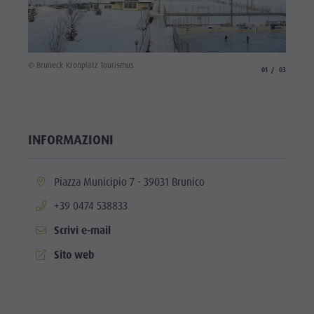
© Wisth
© Bruneck Kronplatz Tourismus
aria.slide_indicato
aria.slide_i
01
03
INFORMAZIONI
aria.location:
Piazza Municipio 7 - 39031 Brunico
aria.phone:
+39 0474 538833
Scrivi e-mail
aria.website:
Sito web