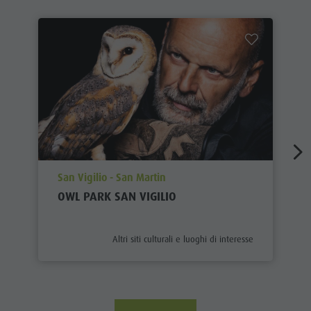
aria.poi_location_prefix
San Vigilio - San Martin
OWL PARK SAN VIGILIO
aria.poi_category_prefix
Altri siti culturali e luoghi di interesse