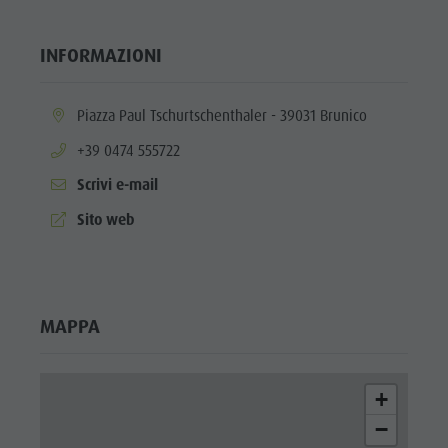
INFORMAZIONI
aria.location:
Piazza Paul Tschurtschenthaler - 39031 Brunico
aria.phone:
+39 0474 555722
Scrivi e-mail
aria.website:
Sito web
MAPPA
+
−