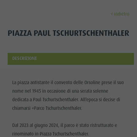
indietro
SCOPRI
ATTIVITÀ
PIANIFICA & PRENO
PIAZZA PAUL TSCHURTSCHENTHALER
Musei
Programma settimanale
Prenota vacanza
Brunico città
Scopri
Attrazioni
Escursioni
Offerte
Shopping
DESCRIZIONE
Località e dintorni
Sentieri tematici
Mobilità locale
Visite guidate
Tradizione e Artigianato
Bike
Kronplatz Guest Pass
Gastronomia
Tutti gli
La piazza antistante il convento delle Orsoline prese il suo
Highlight Events
Golf
Come arrivare
Highlight Events
nome nel 1945 in occasione di una serata solenne
eventi
Tutti gli eventi
Parapendio
Webcam
Must-sees
dedicata a Paul Tschurtschenthaler. All’epoca si decise di
Benessere
Benessere
Volo in mongolfiera
Meteo
Ritiri
chiamarsi «Parco Tschurtschenthaler.
Famiglia &
Famiglia & bambini
Rafting & Canyoning
Contatto
bambini
Dal 2023 al giugno 2024, il parco è stato ristrutturato e
MUSEI
Guida A-Z
Arrampicare
Newsletter
Guida A-Z
rinominato in Piazza Tschurtschenthaler.