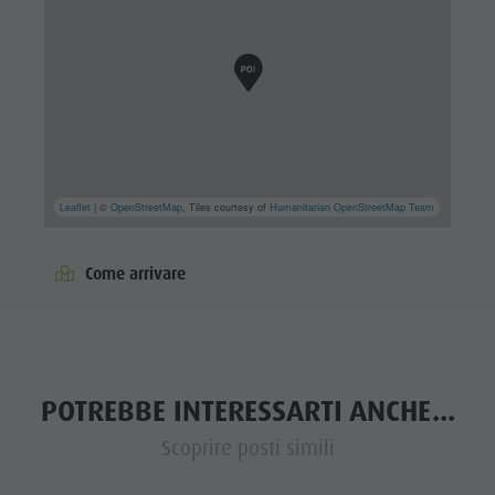
Leaflet
| ©
OpenStreetMap
, Tiles courtesy of
Humanitarian OpenStreetMap Team
Come arrivare
POTREBBE INTERESSARTI ANCHE...
Scoprire posti simili