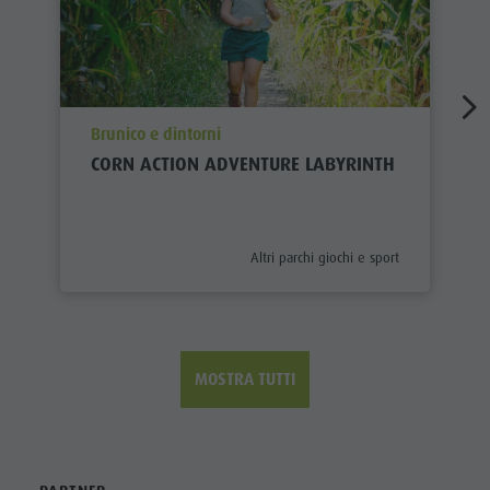
aria.poi_location_prefix
Brunico e dintorni
CORN ACTION ADVENTURE LABYRINTH
aria.poi_category_prefix
Altri parchi giochi e sport
MOSTRA TUTTI