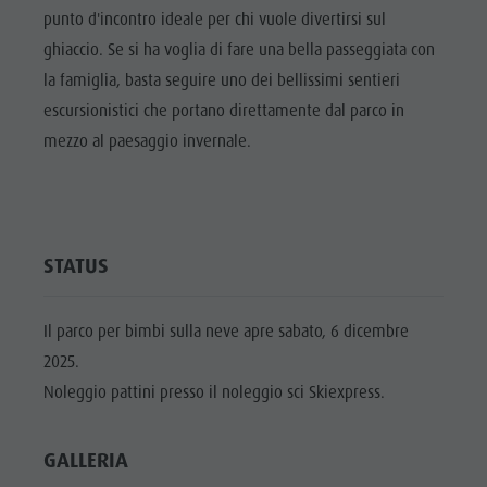
Cavalcare
Richiesta cataloghi
ATTRAZIONI
punto d'incontro ideale per chi vuole divertirsi sul
Tennis
Imposta di soggiorno
ghiaccio. Se si ha voglia di fare una bella passeggiata con
LOCALITÀ E
DINTORNI
la famiglia, basta seguire uno dei bellissimi sentieri
Nuotare
Vacanza con il cane
escursionistici che portano direttamente dal parco in
Panoramica dei tour
Raccogliere funghi
TRADIZIONE E
mezzo al paesaggio invernale.
ARTIGIANATO
Kronplatz Doctor Service
HIGHLIGHT
FAQ
EVENTS
STATUS
Il parco per bimbi sulla neve apre sabato, 6 dicembre
2025.
Noleggio pattini presso il noleggio sci Skiexpress.
GALLERIA