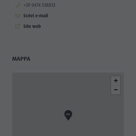
aria.phone:
+39 0474 538833
Scrivi e-mail
aria.website:
Sito web
MAPPA
+
−