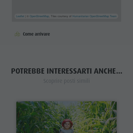
Leaflet
| ©
OpenStreetMap
, Tiles courtesy of
Humanitarian OpenStreetMap Team
Come arrivare
POTREBBE INTERESSARTI ANCHE...
Scoprire posti simili