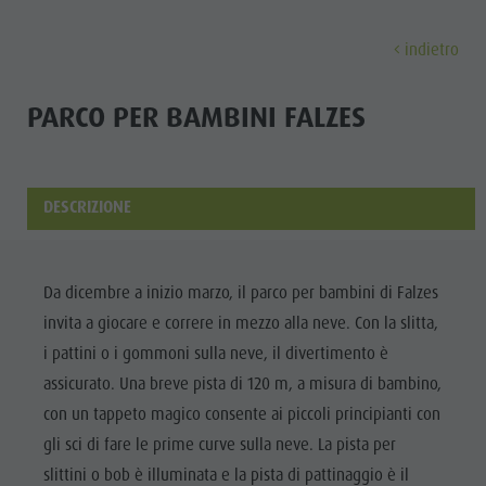
indietro
SCOPRI
ATTIVITÀ
PIANIFICA & PRENO
PARCO PER BAMBINI FALZES
Musei
Programma settimanale
Prenota vacanza
Brunico città
Scopri
Attrazioni
Escursioni
Offerte
Shopping
DESCRIZIONE
Località e dintorni
Sentieri tematici
Mobilità locale
Visite guidate
Tradizione e Artigianato
Bike
Kronplatz Guest Pass
Gastronomia
Tutti gli
Da dicembre a inizio marzo, il parco per bambini di Falzes
Highlight Events
Golf
Come arrivare
Highlight Events
invita a giocare e correre in mezzo alla neve. Con la slitta,
eventi
Tutti gli eventi
Parapendio
Webcam
Must-sees
i pattini o i gommoni sulla neve, il divertimento è
Benessere
Benessere
Volo in mongolfiera
Meteo
Ritiri
assicurato. Una breve pista di 120 m, a misura di bambino,
Famiglia &
con un tappeto magico consente ai piccoli principianti con
Famiglia & bambini
Rafting & Canyoning
Contatto
bambini
gli sci di fare le prime curve sulla neve. La pista per
MUSEI
Guida A-Z
Arrampicare
Newsletter
Guida A-Z
slittini o bob è illuminata e la pista di pattinaggio è il