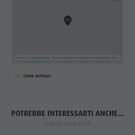
Leaflet
| ©
OpenStreetMap
, Tiles courtesy of
Humanitarian OpenStreetMap Team
Come arrivare
POTREBBE INTERESSARTI ANCHE...
Scoprire posti simili