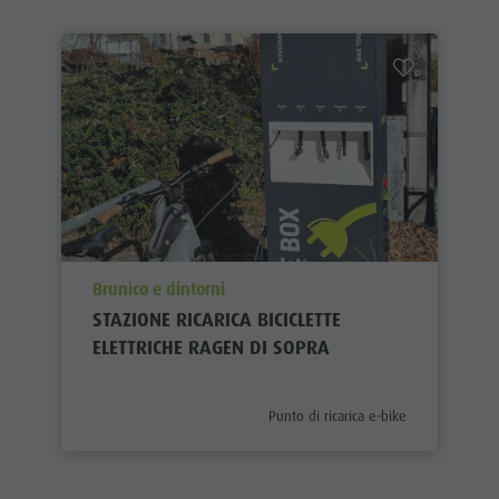
aria.poi_location_prefix
Brunico e dintorni
STAZIONE RICARICA BICICLETTE
ELETTRICHE RAGEN DI SOPRA
aria.poi_category_prefix
Punto di ricarica e-bike