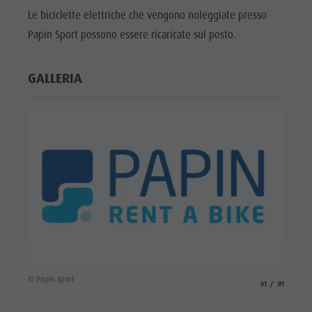
Cavalcare
Richiesta cataloghi
ATTRAZIONI
Le biciclette elettriche che vengono noleggiate presso
Tennis
Imposta di soggiorno
Papin Sport possono essere ricaricate sul posto.
LOCALITÀ E
DINTORNI
Nuotare
Vacanza con il cane
Panoramica dei tour
Raccogliere funghi
GALLERIA
TRADIZIONE E
ARTIGIANATO
Kronplatz Doctor Service
HIGHLIGHT
FAQ
EVENTS
© Papin Sport
aria.slide_indicato
aria.slide_i
01
01