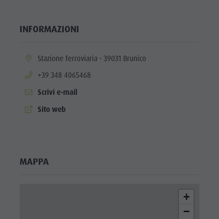
INFORMAZIONI
aria.location:
Stazione ferroviaria - 39031 Brunico
aria.phone:
+39 348 4065468
Scrivi e-mail
aria.website:
Sito web
MAPPA
+
−