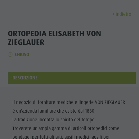
indietro
SCOPRI
ATTIVITÀ
PIANIFICA & PRENO
ORTOPEDIA ELISABETH VON
ZIEGLAUER
Musei
Programma settimanale
Prenota vacanza
Brunico città
Scopri
CHIUSO
Attrazioni
Escursioni
Offerte
Shopping
Località e dintorni
Sentieri tematici
Mobilità locale
Visite guidate
DESCRIZIONE
Tradizione e Artigianato
Bike
Kronplatz Guest Pass
Gastronomia
Tutti gli
Highlight Events
Golf
Come arrivare
Highlight Events
eventi
Tutti gli eventi
Parapendio
Webcam
Must-sees
Il negozio di forniture mediche e lingerie VON ZIEGLAUER
Benessere
Benessere
Volo in mongolfiera
Meteo
Ritiri
è un'azienda familiare che esiste dal 1880.
Famiglia &
La tradizione incontra lo spirito del tempo.
Famiglia & bambini
Rafting & Canyoning
Contatto
bambini
Troverete un'ampia gamma di articoli ortopedici come
MUSEI
Guida A-Z
Arrampicare
Newsletter
Guida A-Z
bendaggi per tutti gli arti, ausili medici, ausili per