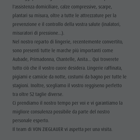
Cavalcare
Richiesta cataloghi
ATTRAZIONI
l'assistenza domiciliare, calze compressive, scarpe,
Tennis
Imposta di soggiorno
plantari su misura, oltre a tutte le attrezzature per la
LOCALITÀ E
DINTORNI
Nuotare
Vacanza con il cane
prevenzione e il controllo della vostra salute (inalatori,
misuratori di pressione...).
Panoramica dei tour
Raccogliere funghi
TRADIZIONE E
ARTIGIANATO
Nel nostro reparto di lingerie, recentemente convertito,
Kronplatz Doctor Service
sono presenti tutte le marche più importanti come
HIGHLIGHT
FAQ
Aubade, Primadonna, Chantelle, Anita... Qui troverete
EVENTS
tutto ciò che il vostro cuore desidera. Lingerie raffinata,
pigiami e camicie da notte, costumi da bagno per tutte le
stagioni. Inoltre, scegliamo il vostro reggiseno perfetto
tra oltre 52 taglie diverse.
Ci prendiamo il nostro tempo per voi e vi garantiamo la
migliore consulenza possibile da parte del nostro
personale esperto.
Il team di VON ZIEGLAUER vi aspetta per una visita.