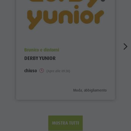
aria.poi_location_prefix
Brunico e dintorni
DERBY YUNIOR
chiuso
(Apre alle 09:30)
aria.poi_category_prefix
Moda, abbigliamento
MOSTRA TUTTI