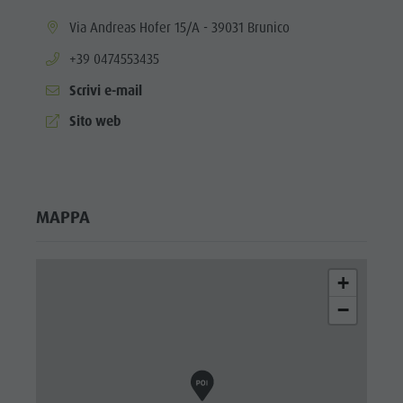
aria.location:
Via Andreas Hofer 15/A - 39031 Brunico
aria.phone:
+39 0474553435
Scrivi e-mail
aria.website:
Sito web
MAPPA
+
−