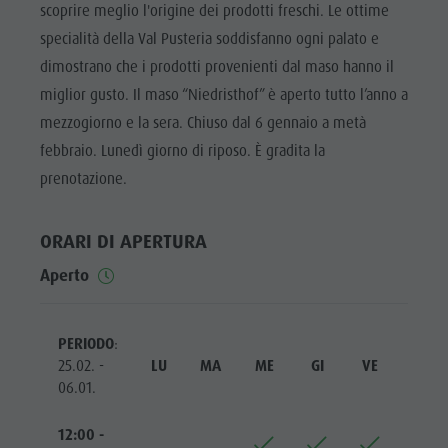
Cavalcare
Richiesta cataloghi
scoprire meglio l'origine dei prodotti freschi. Le ottime
ATTRAZIONI
specialità della Val Pusteria soddisfanno ogni palato e
Tennis
Imposta di soggiorno
LOCALITÀ E
dimostrano che i prodotti provenienti dal maso hanno il
DINTORNI
Nuotare
Vacanza con il cane
miglior gusto. Il maso “Niedristhof” è aperto tutto l’anno a
Panoramica dei tour
Raccogliere funghi
TRADIZIONE E
mezzogiorno e la sera. Chiuso dal 6 gennaio a metà
ARTIGIANATO
Kronplatz Doctor Service
febbraio. Lunedì giorno di riposo. È gradita la
HIGHLIGHT
FAQ
prenotazione.
EVENTS
ORARI DI APERTURA
Aperto
PERIODO
:
25.02. -
LU
MA
ME
GI
VE
SA
06.01.
12:00 -