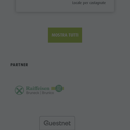
aria.poi_category_prefix
Locale per castagnate
MOSTRA TUTTI
PARTNER