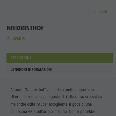
indietro
SCOPRI
ATTIVITÀ
PIANIFICA & PRENO
NIEDRISTHOF
APERTO
Musei
Programma settimanale
Prenota vacanza
Brunico città
Scopri
Attrazioni
Escursioni
Offerte
Shopping
Località e dintorni
Sentieri tematici
Mobilità locale
Visite guidate
DESCRIZIONE
Tradizione e Artigianato
Bike
Kronplatz Guest Pass
Gastronomia
Tutti gli
ULTERIORI INFORMAZIONI
Highlight Events
Golf
Come arrivare
Highlight Events
eventi
Tutti gli eventi
Parapendio
Webcam
Must-sees
Benessere
Al maso "Niedristhof" viene data molta importanza
Benessere
Volo in mongolfiera
Meteo
Ritiri
Famiglia &
all'origine contadina dei prodotti. Dalla terrazza assolata
Famiglia & bambini
Rafting & Canyoning
Contatto
bambini
ma anche dalla "Stube" accogliente si gode di una
MUSEI
Guida A-Z
Arrampicare
Newsletter
bellissima vista sull'orto contadino. Non si potrebbe
Guida A-Z