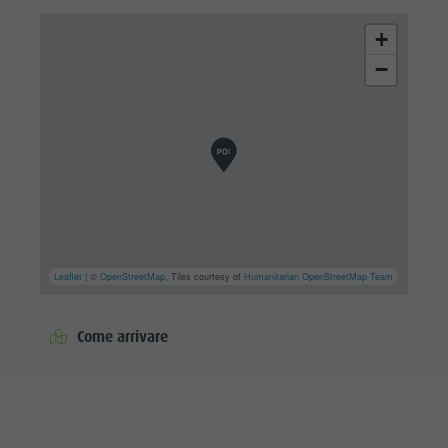
+
−
Leaflet
| ©
OpenStreetMap
, Tiles courtesy of
Humanitarian OpenStreetMap Team
Come arrivare