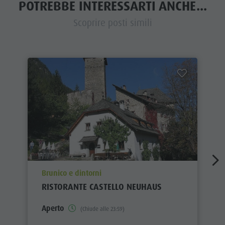
POTREBBE INTERESSARTI ANCHE...
Scoprire posti simili
aria.poi_location_prefix
Brunico e dintorni
RISTORANTE CASTELLO NEUHAUS
Aperto
(Chiude alle 23:59)