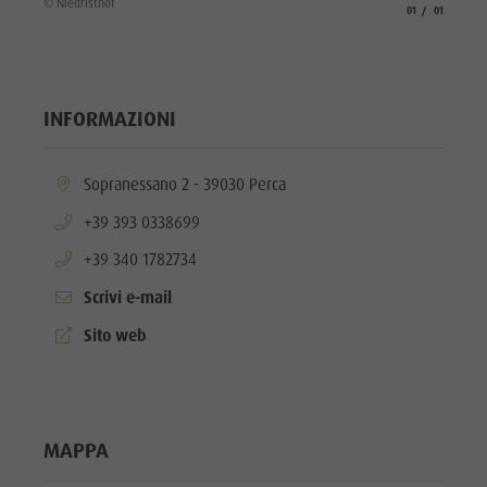
© Niedristhof
aria.slide_indicato
aria.slide_i
01
01
INFORMAZIONI
aria.location:
Sopranessano 2 - 39030 Perca
aria.phone:
+39 393 0338699
aria.phone:
+39 340 1782734
Scrivi e-mail
aria.website:
Sito web
MAPPA