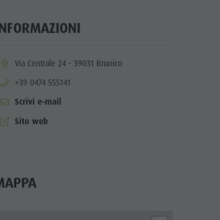
INFORMAZIONI
ia.location:
Via Centrale 24 - 39031 Brunico
aria.phone:
+39 0474 555141
Scrivi e-mail
aria.website:
Sito web
MAPPA