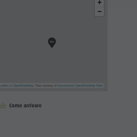
+
−
Leaflet
| ©
OpenStreetMap
, Tiles courtesy of
Humanitarian OpenStreetMap Team
Come arrivare