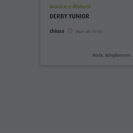
aria.poi_location_prefix
Brunico e dintorni
DERBY YUNIOR
chiuso
(Apre alle 09:30)
aria.poi_category_pref
Moda, abbigliamento