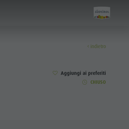
indietro
Scopri
Aggiungi ai preferiti
Tutti gli eventi
CHIUSO
Benessere
Famiglia & bambini
Guida A-Z