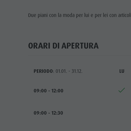
Guida A-Z
Arrampicare
Newsletter
A
Due
piani con la moda per lui e per lei con articol
Cavalcare
Richiesta cataloghi
LOCALI
Tennis
Imposta di soggiorno
TRADIZIO
Nuotare
Vacanza con il cane
ORARI DI APERTURA
HIGH
Panoramica dei tour
Raccogliere funghi
Kronplatz Doctor Service
PERIODO
: 01.01. - 31.12.
LU
FAQ
09:00 - 12:00
09:00 - 12:30