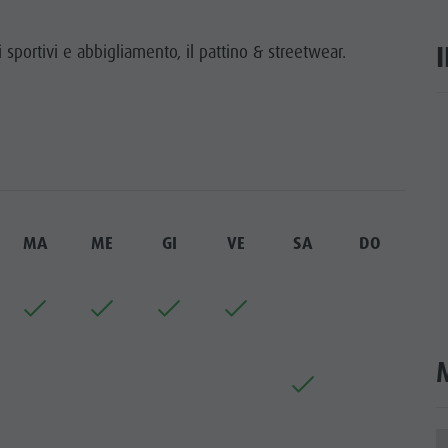
TTRAZIONI
i sportivi e abbigliamento, il pattino & streetwear.
TÀ E DINTORNI
NE E ARTIGIANATO
ar
LIGHT EVENTS
MA
ME
GI
VE
SA
DO