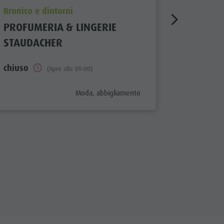
aria.poi_location_prefix
aria.poi_
Brunico e dintorni
Brunico e
PROFUMERIA & LINGERIE
GARY'S
STAUDACHER
chiuso
chiuso
(Apre alle 09:00)
aria.poi_category_prefix
Moda, abbigliamento