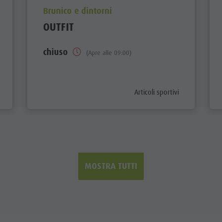
aria.poi_location_prefix
Brunico e dintorni
OUTFIT
chiuso
(Apre alle 09:00)
ix
aria.poi_category_prefix
Articoli sportivi
MOSTRA TUTTI