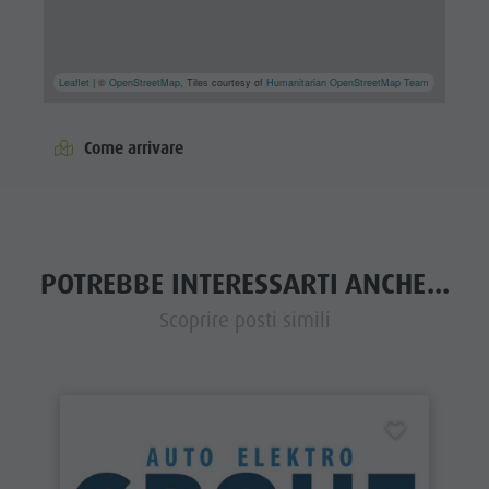
Leaflet
| ©
OpenStreetMap
, Tiles courtesy of
Humanitarian OpenStreetMap Team
Come arrivare
POTREBBE INTERESSARTI ANCHE...
Scoprire posti simili