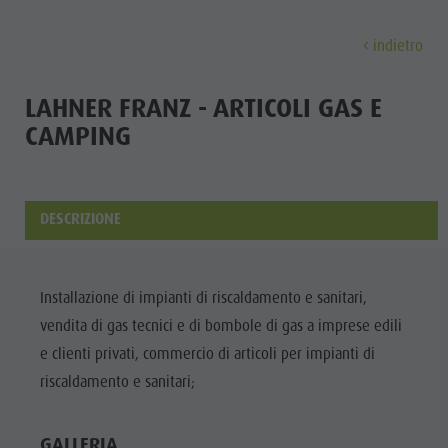
indietro
SCOPRI
ATTIVITÀ
PIANIFICA & PRENO
LAHNER FRANZ - ARTICOLI GAS E
CAMPING
Musei
Programma settimanale
Prenota vacanza
Brunico città
Scopri
Attrazioni
Escursioni
Offerte
Shopping
Località e dintorni
Sentieri tematici
Mobilità locale
Visite guidate
DESCRIZIONE
Tradizione e Artigianato
Bike
Kronplatz Guest Pass
Gastronomia
Tutti gli
Highlight Events
Golf
Come arrivare
Highlight Events
Installazione di impianti di riscaldamento e sanitari,
eventi
Tutti gli eventi
Parapendio
Webcam
Must-sees
vendita di gas tecnici e di bombole di gas a imprese edili
Benessere
Benessere
Volo in mongolfiera
Meteo
Ritiri
e clienti privati, commercio di articoli per impianti di
Famiglia &
riscaldamento e sanitari;
Famiglia & bambini
Rafting & Canyoning
Contatto
bambini
MUSEI
Guida A-Z
Arrampicare
Newsletter
Guida A-Z
GALLERIA