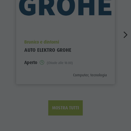
aria.poi_location_prefix
Brunico e dintorni
AUTO ELEKTRO GROHE
Aperto
(Chiude alle 18:00)
aria.poi_category_prefix
Computer, tecnologia
MOSTRA TUTTI