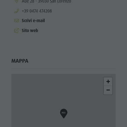
aria.location:
Aue 28 - 39030 San Lorenzo
aria.phone:
+39 0474 474208
Scrivi e-mail
aria.website:
Sito web
MAPPA
+
−