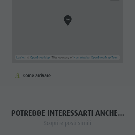
Leaflet
| ©
OpenStreetMap
, Tiles courtesy of
Humanitarian OpenStreetMap Team
Come arrivare
POTREBBE INTERESSARTI ANCHE...
Scoprire posti simili