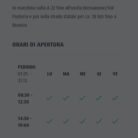
Cavalcare
Richiesta cataloghi
ATTRAZIONI
In macchina sulla A 22 fino all'uscita Bressanone/Val
Tennis
Imposta di soggiorno
LOCALITÀ E
Pusteria e poi sulla strada statale per ca. 28 km fino a
DINTORNI
Nuotare
Vacanza con il cane
Brunico.
Panoramica dei tour
Raccogliere funghi
TRADIZIONE E
ARTIGIANATO
ORARI DI APERTURA
Kronplatz Doctor Service
HIGHLIGHT
FAQ
EVENTS
PERIODO
:
01.01. -
LU
MA
ME
GI
VE
SA
31.12.
08:30 -
12:30
14:30 -
19:00