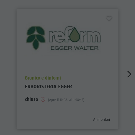
aria.poi_location_prefix
Brunico e dintorni
ERBORISTERIA EGGER
chiuso
(Apre il 10.08. alle 08:45)
aria.poi_category_prefix
Alimentari