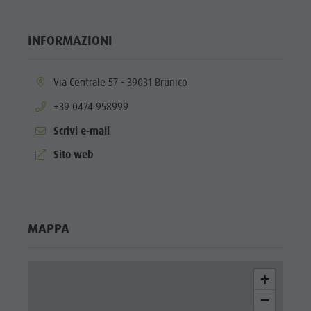
INFORMAZIONI
aria.location:
Via Centrale 57 - 39031 Brunico
aria.phone:
+39 0474 958999
Scrivi e-mail
aria.website:
Sito web
MAPPA
+
−