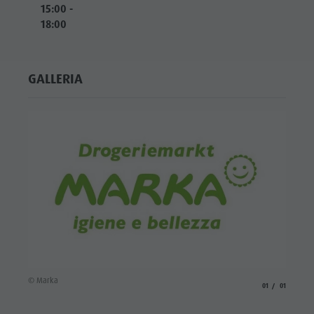
15:00 -
18:00
GALLERIA
© Marka
aria.slide_indicato
aria.slide_i
01
01