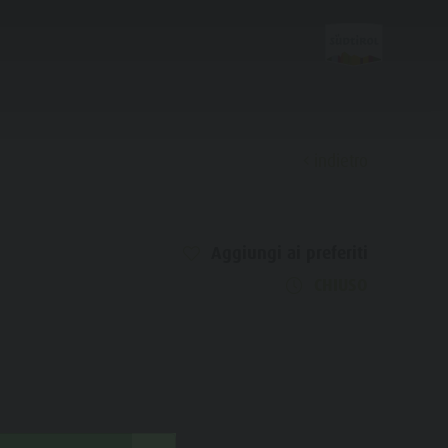
indietro
Scopri
Aggiungi ai preferiti
Tutti gli eventi
CHIUSO
Benessere
Famiglia & bambini
Guida A-Z