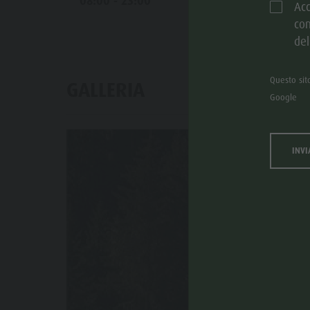
08:00 - 23:00
Acc
com
del
Questo sit
GALLERIA
Google
INVI