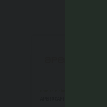
aria.poi_location_prefix
Brunico e dintorni
APEROCAFE