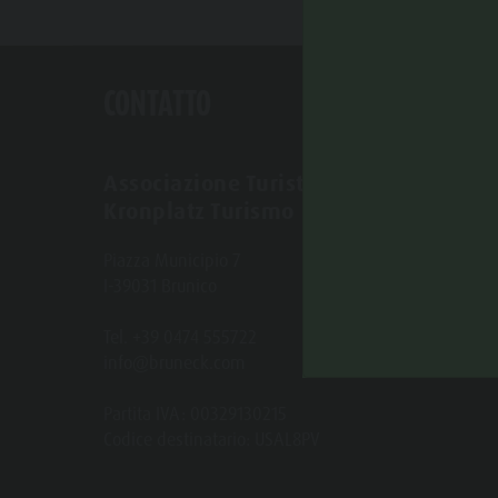
CONTATTO
Associazione Turistica Brunico
Kronplatz Turismo
Piazza Municipio 7
I-39031 Brunico
Tel. +39 0474 555722
info@bruneck.com
Partita IVA: 00329130215
Codice destinatario: USAL8PV