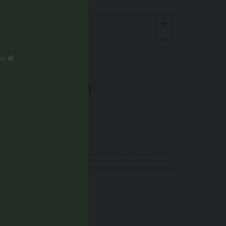
+
−
zio
di
Leaflet
| ©
OpenStreetMap
, Tiles courtesy of
Humanitarian OpenStreetMap Team
Come arrivare