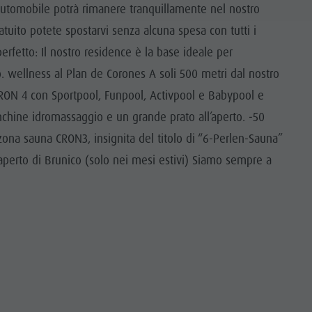
a automobile potrà rimanere tranquillamente nel nostro
tuito potete spostarvi senza alcuna spesa con tutti i
erfetto: Il nostro residence è la base ideale per
 wellness al Plan de Corones A soli 500 metri dal nostro
CRON 4 con Sportpool, Funpool, Activpool e Babypool e
nchine idromassaggio e un grande prato all’aperto. -50
 zona sauna CRON3, insignita del titolo di “6-Perlen-Sauna”
l’aperto di Brunico (solo nei mesi estivi) Siamo sempre a