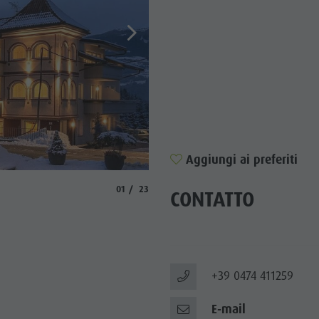
TTRAZIONI
TÀ E DINTORNI
NE E ARTIGIANATO
LIGHT EVENTS
Aggiungi ai preferiti
© hg
aria.slide_indicator.prefix
aria.slide_indicator.of
01
23
CONTATTO
+39 0474 411259
E-mail