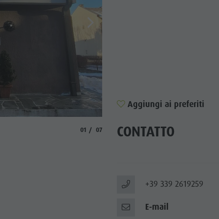
TTRAZIONI
TÀ E DINTORNI
NE E ARTIGIANATO
LIGHT EVENTS
Aggiungi ai preferiti
© Nityananda
CONTATTO
aria.slide_indicator.prefix
aria.slide_indicator.of
01
07
+39 339 2619259
E-mail