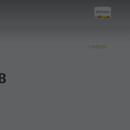
indietro
Scopri
B
Tutti gli eventi
Benessere
Famiglia & bambini
Guida A-Z