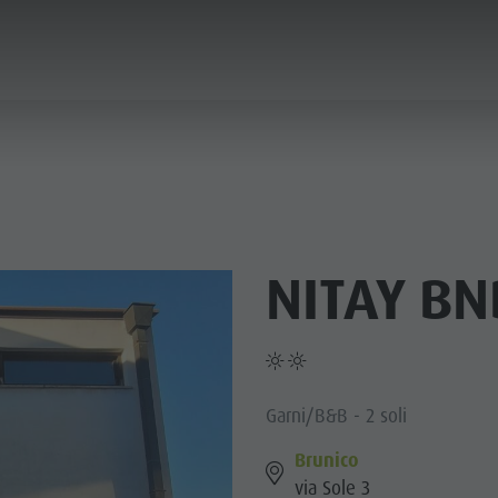
ICA & PRENOTA
CITTÀ & HIGHLIGHTS
NITAY BN
Garni/B&B - 2 soli
Brunico
via Sole 3
MUSEI