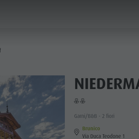
ICA & PRENOTA
CITTÀ & HIGHLIGHTS
f
NIEDERM
Garni/B&B - 2 fiori
Brunico
Via Duca Teodone 1
MUSEI