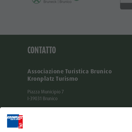
CONTATTO
Associazione Turistica Brunico
Kronplatz Turismo
Piazza Municipio 7
I-39031 Brunico
Tel. +39 0474 555722
info@bruneck.com