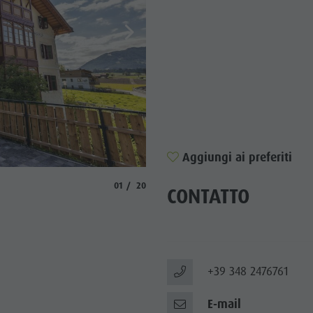
TTRAZIONI
TÀ E DINTORNI
NE E ARTIGIANATO
LIGHT EVENTS
Aggiungi ai preferiti
aria.slide_indicator.prefix
aria.slide_indicator.of
01
20
CONTATTO
+39 348 2476761
E-mail