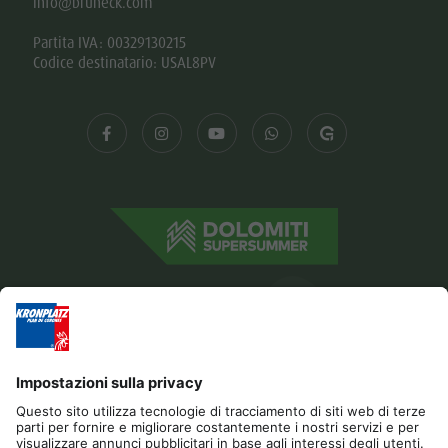
info@bruneck.com
Partita IVA: 00329130215
Codice destinatario: USAL8PV