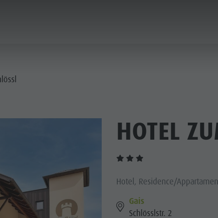
ICA & PRENOTA
CITTÀ & HIGHLIGHTS
lössl
HOTEL ZU
Hotel, Residence/Appartament
Gais
Schlösslstr. 2
MUSEI