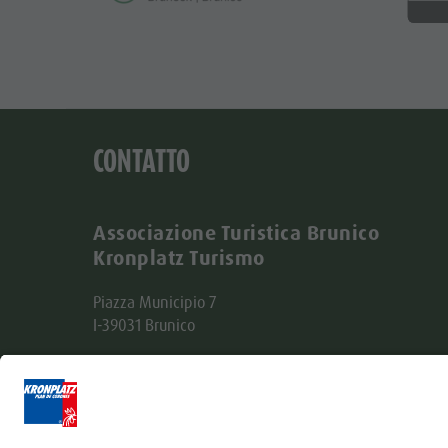
CONTATTO
Associazione Turistica Brunico
Kronplatz Turismo
Piazza Municipio 7
I-39031 Brunico
Tel. +39 0474 555722
info@bruneck.com
Partita IVA: 00329130215