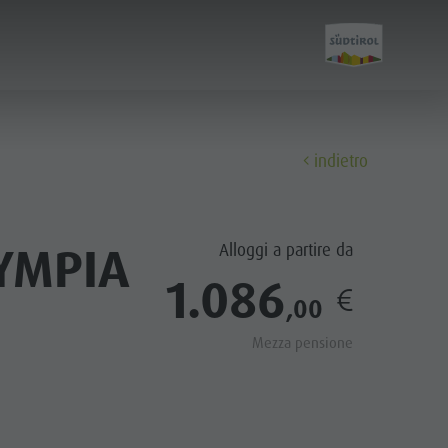
indietro
Scopri
YMPIA
Alloggi a partire da
Tutti gli eventi
1.086
,00
Benessere
Mezza pensione
Famiglia & bambini
Guida A-Z