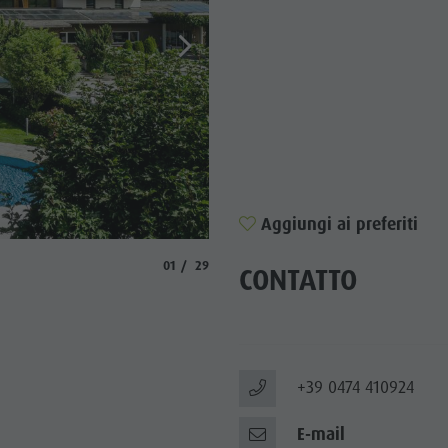
TTRAZIONI
TÀ E DINTORNI
NE E ARTIGIANATO
LIGHT EVENTS
Aggiungi ai preferiti
© Hotel Olympia
aria.slide_indicator.prefix
aria.slide_indicator.of
01
29
CONTATTO
+39 0474 410924
E-mail