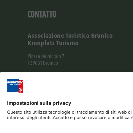
CONTATTO
Associazione Turistica Brunico
Kronplatz Turismo
Piazza Municipio 7
I-39031 Brunico
Tel. +39 0474 555722
info@bruneck.com
Partita IVA: 00329130215
Codice destinatario: USAL8PV