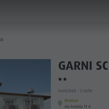
ICA & PRENOTA
CITTÀ & HIGHLIGHTS
ck
GARNI S
Garni/B&B - 2 stelle
Brunico
via Funivia 11 A
MUSEI