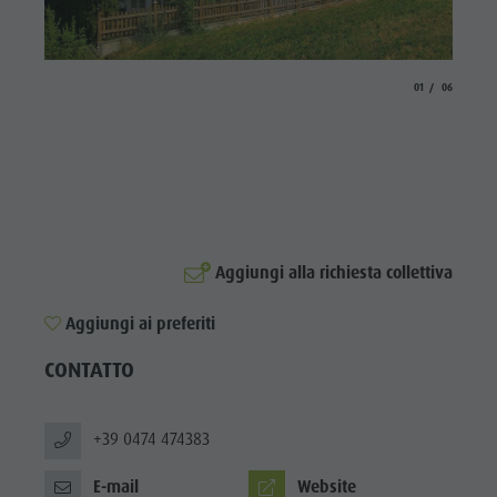
Cavalcare
Richiesta cataloghi
ATTRAZIONI
Tennis
Imposta di soggiorno
LOCALITÀ E
DINTORNI
Nuotare
Vacanza con il cane
aria.slide_indicato
aria.slide_i
01
06
Panoramica dei tour
Raccogliere funghi
TRADIZIONE E
ARTIGIANATO
Kronplatz Doctor Service
HIGHLIGHT
FAQ
EVENTS
Aggiungi alla richiesta collettiva
Aggiungi ai preferiti
CONTATTO
+39 0474 474383
E-mail
Website