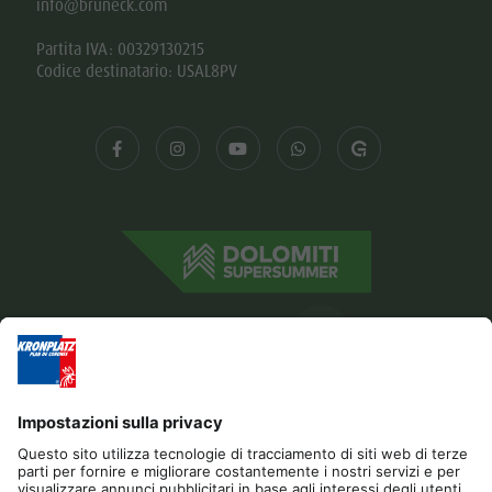
info@bruneck.com
Partita IVA: 00329130215
Codice destinatario: USAL8PV