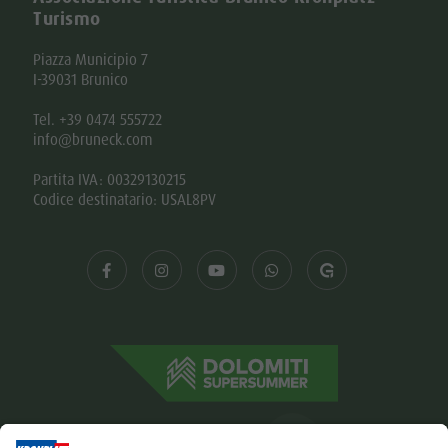
Turismo
Piazza Municipio 7
I-39031 Brunico
Tel. +39 0474 555722
info@bruneck.com
Partita IVA: 00329130215
Codice destinatario: USAL8PV