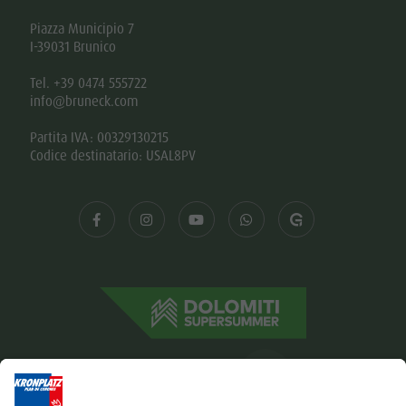
Piazza Municipio 7
I-39031 Brunico
Tel. +39 0474 555722
info@bruneck.com
Partita IVA: 00329130215
Codice destinatario: USAL8PV