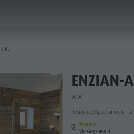
ICA & PRENOTA
CITTÀ & HIGHLIGHTS
ments
ENZIAN-
Residence/Appartamento - 2 s
Brunico
Via Genziana 4
MUSEI