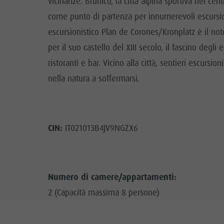
vicinanze. Brunico, la città alpina sportiva nel cen
come punto di partenza per innumerevoli escursioni
escursionistico Plan de Corones/Kronplatz è il noto 
per il suo castello del XIII secolo, il fascino degl
ristoranti e bar. Vicino alla città, sentieri escursi
nella natura a soffermarsi.
CIN:
IT021013B4JV9NGZX6
Numero di camere/appartamenti:
2 (Capacità massima 8 persone)