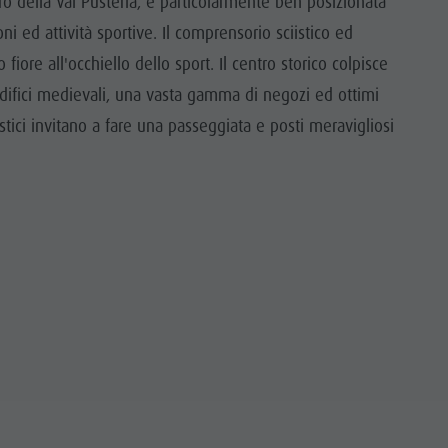
tro della Val Pusteria, è particolarmente ben posizionata
 ed attività sportive. Il comprensorio sciistico ed
fiore all'occhiello dello sport. Il centro storico colpisce
i edifici medievali, una vasta gamma di negozi ed ottimi
onistici invitano a fare una passeggiata e posti meravigliosi