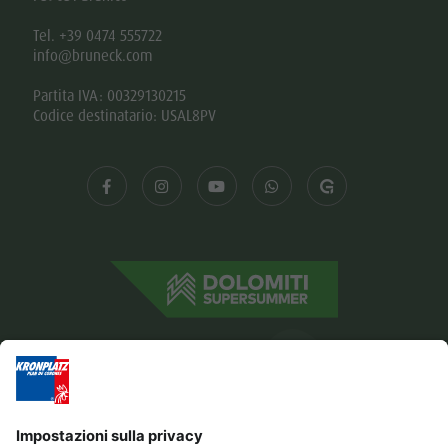
Tel. +39 0474 555722
info@bruneck.com
Partita IVA: 00329130215
Codice destinatario: USAL8PV