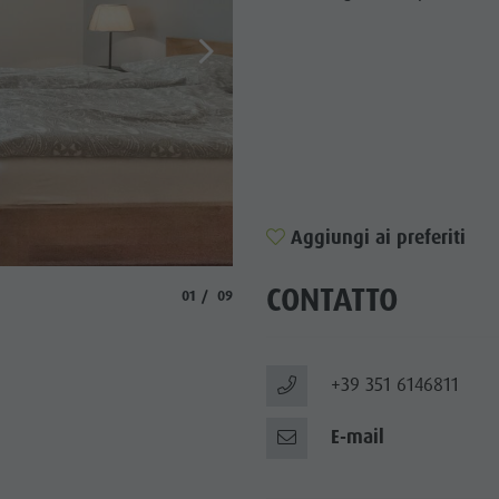
TTRAZIONI
TÀ E DINTORNI
NE E ARTIGIANATO
LIGHT EVENTS
Aggiungi ai preferiti
© Sternbach
CONTATTO
aria.slide_indicator.prefix
aria.slide_indicator.of
01
09
+39 351 6146811
E-mail