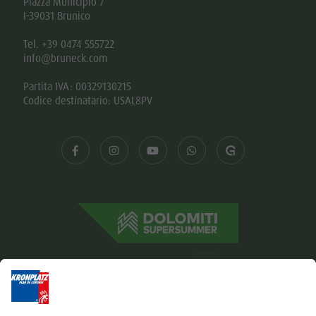
Piazza Municipio 7
I-39031 Brunico
Tel. +39 0474 555722
info@bruneck.com
Partita IVA: 00329130215
Codice destinatario: USAL8PV