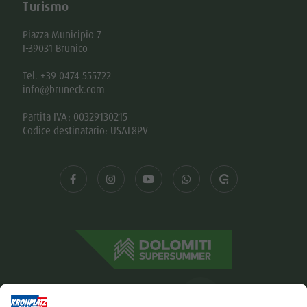
Turismo
Piazza Municipio 7
I-39031 Brunico
Tel. +39 0474 555722
info@bruneck.com
Partita IVA: 00329130215
Codice destinatario: USAL8PV