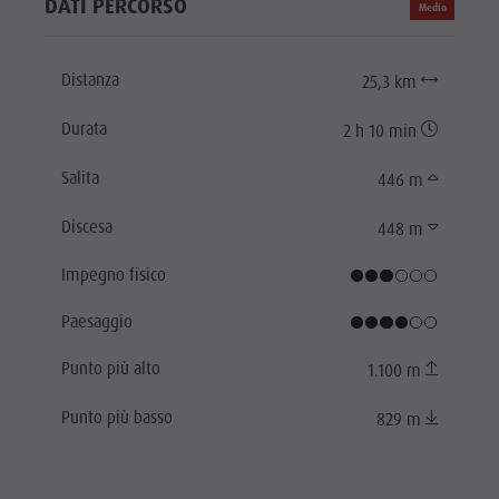
DATI PERCORSO
Medio
Distanza
25,3 km
Durata
2 h 10 min
Salita
446 m
Discesa
448 m
Impegno fisico
Paesaggio
Punto più alto
1.100 m
Punto più basso
829 m