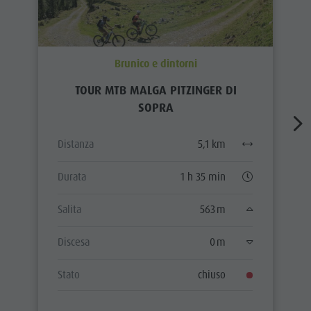
Brunico e dintorni
TOUR MTB MALGA PITZINGER DI
SOPRA
Distanza
5,1 km
Durata
1 h 35 min
Salita
563 m
Discesa
0 m
Stato
chiuso