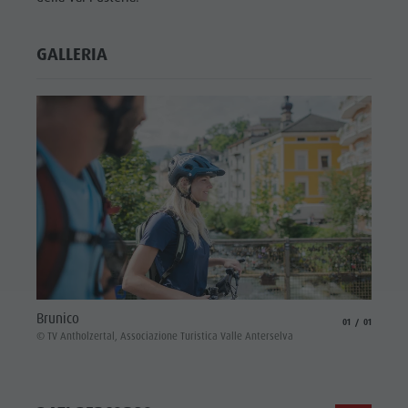
GALLERIA
Brunico
aria.slide_indicat
aria.slide_i
01
01
© TV Antholzertal, Associazione Turistica Valle Anterselva