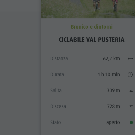
Brunico e dintorni
CICLABILE VAL PUSTERIA
Distanza
62,2 km
Durata
4 h 10 min
Salita
309 m
Discesa
728 m
Stato
aperto