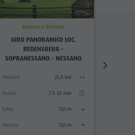
Brunico e dintorni
GIRO PANORAMICO LOC.
PERC
REDENSBERG -
SOPRANESSANO - NESSANO
Distanza
Distanza
25,8 km
Durata
Durata
2 h 50 min
Salita
Salita
555 m
Discesa
Discesa
555 m
Stato