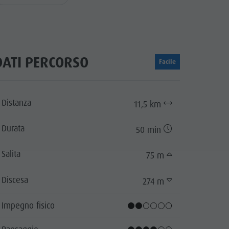
DATI PERCORSO
Facile
Distanza
11,5 km
Durata
50 min
Salita
75 m
Discesa
274 m
Impegno fisico