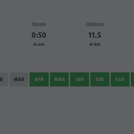
TTRAZIONI
Durata
Distanza
TÀ E DINTORNI
0:50
11.5
NE E ARTIGIANATO
in ore
in km
LIGHT EVENTS
B
MAR
APR
MAG
GIU
LUG
AGO