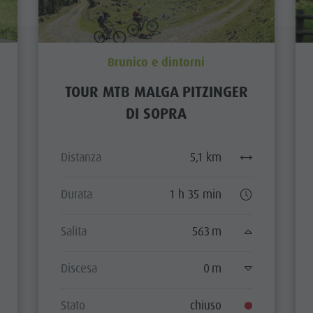
Brunico e dintorni
TOUR MTB MALGA PITZINGER
DI SOPRA
Distanza
5,1 km
Durata
1 h 35 min
Salita
563 m
Discesa
0 m
Stato
chiuso