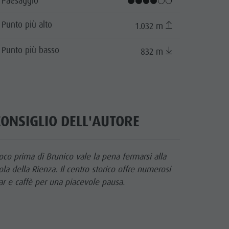
Paesaggio
mo nella Valle Anterselva
Punto più alto
1.032 m
cator.prefix
_indicator.of
iazione Turistica Valle Anterselva
Punto più basso
832 m
CONSIGLIO DELL'AUTORE
oco prima di Brunico vale la pena fermarsi alla
ola della Rienza. Il centro storico offre numerosi
ar e caffè per una piacevole pausa.