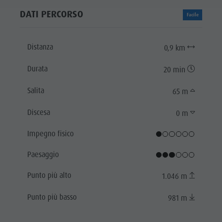
DATI PERCORSO
Facile
Distanza
0,9 km
Durata
20 min
Salita
65 m
Discesa
0 m
Impegno fisico
Paesaggio
Punto più alto
1.046 m
Punto più basso
981 m