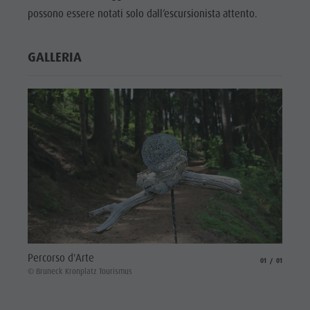
possono essere notati solo dall‘escursionista attento.
GALLERIA
Percorso d'Arte
aria.slide_indicat
aria.slide_i
01
01
© Bruneck Kronplatz Tourismus