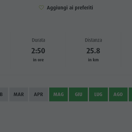
Aggiungi ai preferiti
TTRAZIONI
TÀ E DINTORNI
NE E ARTIGIANATO
Durata
Distanza
2:50
25.8
LIGHT EVENTS
in ore
in km
B
MAR
APR
MAG
GIU
LUG
AGO