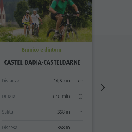
Brunico e dintorni
CASTEL BADIA-CASTELDARNE
BRUN
Distanza
16,5 km
Distanza
Durata
1 h 40 min
Durata
Salita
358 m
Salita
Discesa
358 m
Discesa