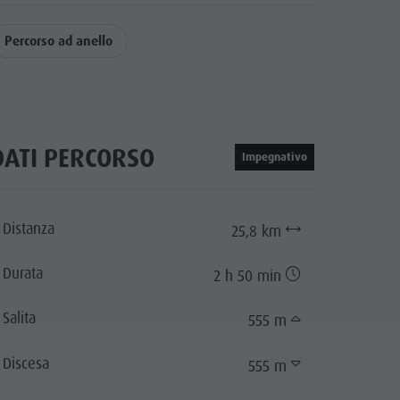
Percorso ad anello
DATI PERCORSO
Impegnativo
Distanza
25,8 km
Durata
2 h 50 min
Salita
555 m
Discesa
555 m