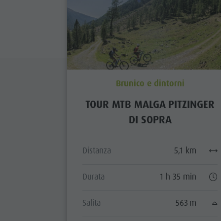
Brunico e dintorni
TOUR MTB MALGA PITZINGER
DI SOPRA
Distanza
5,1 km
Durata
1 h 35 min
Salita
563 m