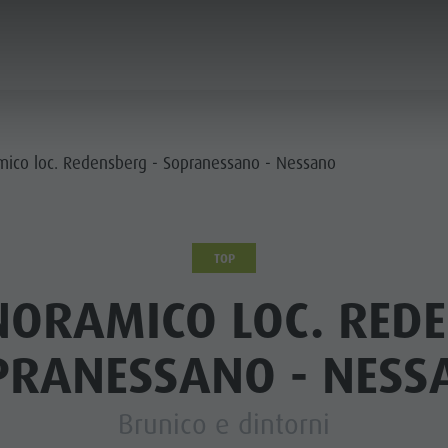
ICA & PRENOTA
CITTÀ & HIGHLIGHTS
mico loc. Redensberg - Sopranessano - Nessano
TOP
NORAMICO LOC. REDE
PRANESSANO - NESS
Brunico e dintorni
MUSEI