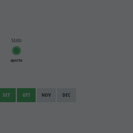
Stato
aperto
SET
OTT
NOV
DEC