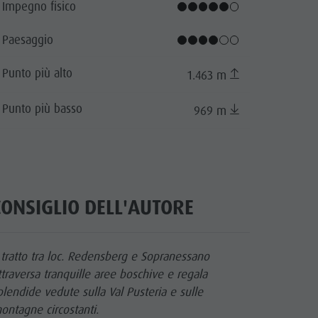
Impegno fisico
Paesaggio
Punto più alto
1.463 m
Punto più basso
969 m
cator.prefix
_indicator.of
CONSIGLIO DELL'AUTORE
l tratto tra loc. Redensberg e Sopranessano
ttraversa tranquille aree boschive e regala
plendide vedute sulla Val Pusteria e sulle
ontagne circostanti.