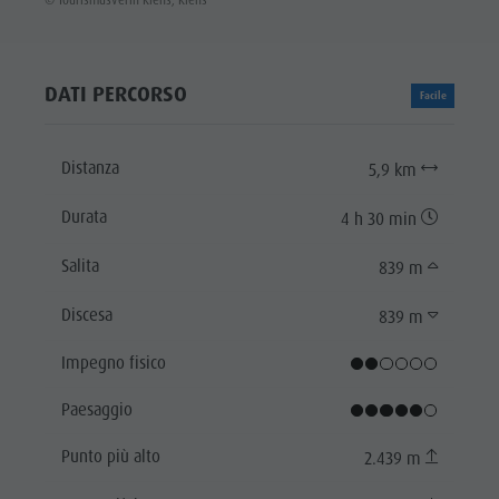
DATI PERCORSO
Facile
Distanza
5,9 km
Durata
4 h 30 min
Salita
839 m
Discesa
839 m
Impegno fisico
Paesaggio
Punto più alto
2.439 m