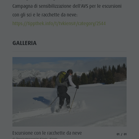
Campagna di sensibilizzazione dell'AVS per le escursioni
con gli sci e le racchette da neve:
https://tippthek.info/t/tvkiens#/category/2544
GALLERIA
Escursione con le racchette da neve
aria.slide_indicat
aria.slide_i
01
01
© Tourismusverin Kiens, Kiens