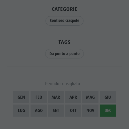
Cavalcare
Richiesta cataloghi
ATTRAZIONI
CATEGORIE
Tennis
Imposta di soggiorno
LOCALITÀ E
DINTORNI
Sentiero ciaspole
Nuotare
Vacanza con il cane
Panoramica dei tour
Raccogliere funghi
TRADIZIONE E
ARTIGIANATO
Kronplatz Doctor Service
TAGS
HIGHLIGHT
FAQ
Da punto a punto
EVENTS
Periodo consigliato
GEN
FEB
MAR
APR
MAG
GIU
LUG
AGO
SET
OTT
NOV
DEC