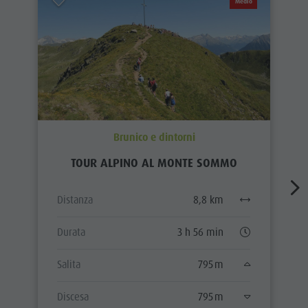
Medio
Brunico e dintorni
TOUR ALPINO AL MONTE SOMMO
Distanza
8,8 km
Durata
3 h 56 min
Salita
795 m
Discesa
795 m