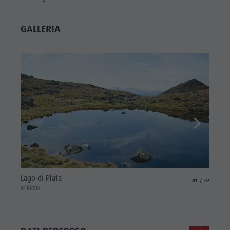
GALLERIA
Con vi
Lago di Plata
aria.slide_indicat
aria.slide_i
01
02
© Kiens
© Kiens