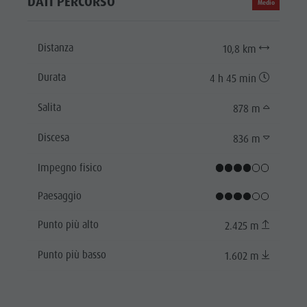
DATI PERCORSO
Medio
Distanza
10,8 km
Durata
4 h 45 min
Salita
878 m
Discesa
836 m
Impegno fisico
Paesaggio
Punto più alto
2.425 m
Punto più basso
1.602 m