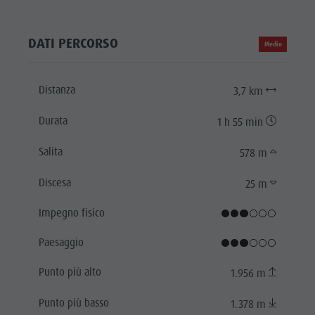
DATI PERCORSO
Medio
Distanza
3,7 km
Durata
1 h 55 min
Salita
578 m
Discesa
25 m
Impegno fisico
Paesaggio
Punto più alto
1.956 m
Punto più basso
1.378 m