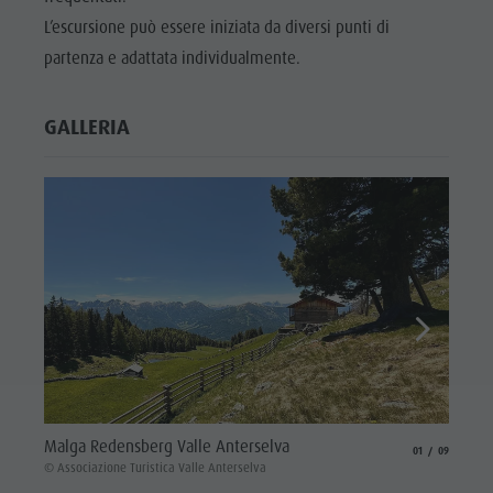
L’escursione può essere iniziata da diversi punti di
partenza e adattata individualmente.
GALLERIA
Malga
Malga Redensberg Valle Anterselva
aria.slide_indicat
aria.slide_i
01
09
© Assoc
© Associazione Turistica Valle Anterselva