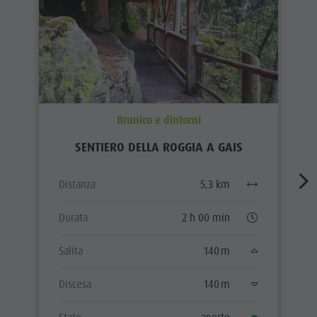
Brunico e dintorni
SENTIERO DELLA ROGGIA A GAIS
Distanza
5,3 km
Durata
2 h 00 min
Salita
140 m
Discesa
140 m