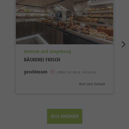
aria.poi_location_prefix
Bruneck und Umgebung
BÄCKEREI FRISCH
geschlossen
(Öffnet am 08.08. um 06:00)
aria.poi_category_prefix
Brot und Gebäck
ALLE ANZEIGEN