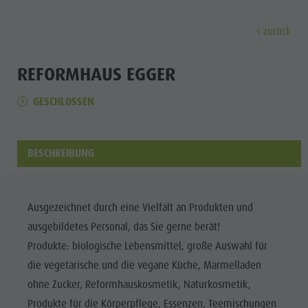
zurück
ENTDECKEN
AKTIVITÄTEN
PLANEN & 
REFORMHAUS EGGER
GESCHLOSSEN
Museen
Wochenprogramm
Urlaub buchen
Bruneck Stadt
Entdec
Sehenswürdigkeiten
Wandern
Angebote
Shopping
Orte & Umgebung
Themenwege
Mobilität vor Ort
Stadtführungen
BESCHREIBUNG
Tradition & Handwerk
Biken
Kronplatz Guest Pass
Gastronomie
Alle Events
Highlight Events
Golf
Anreise
Highlight Events
Wellness
Ausgezeichnet durch eine Vielfalt an Produkten und
Alle Events
Klettern
Webcams
Must-sees
ausgebildetes Personal, das Sie gerne berät!
Familie &
Wellness
Paragleiten
Wetter
Trainingslager
Produkte: biologische Lebensmittel, große Auswahl für
Kinder
die vegetarische und die vegane Küche, Marmelladen
Familie & Kinder
Ballonfahren
Kontakt
Info A-Z
ohne Zucker, Reformhauskosmetik, Naturkosmetik,
MUSEEN
Info A-Z
Rafting & Canyoning
Newsletter
Produkte für die Körperpflege, Essenzen, Teemischungen