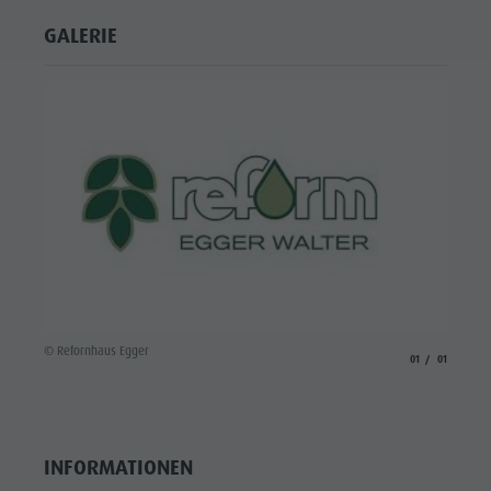
GALERIE
© Refornhaus Egger
aria.slide_indicato
aria.slide_i
01
01
INFORMATIONEN