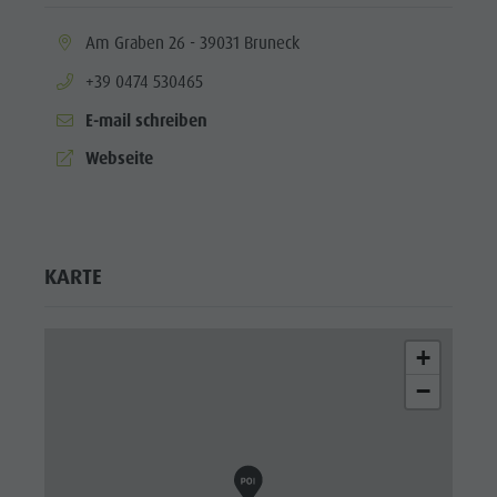
aria.location:
Am Graben 26 - 39031 Bruneck
aria.phone:
+39 0474 530465
E-mail schreiben
aria.website:
Webseite
KARTE
+
−