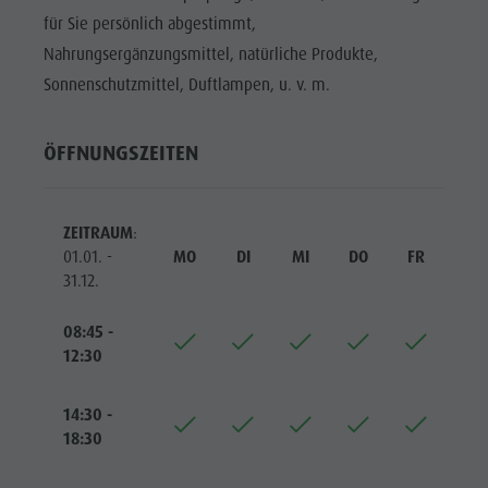
Reiten
Katalogservice
SEHENSWÜRDIGKEITEN
für Sie persönlich abgestimmt,
Tennis
Ortstaxe
Nahrungsergänzungsmittel, natürliche Produkte,
ORTE &
UMGEBUNG
Schwimmen
Urlaub mit Hund
Sonnenschutzmittel, Duftlampen, u. v. m.
Tourenübersicht
Pilze sammeln
TRADITION &
HANDWERK
ÖFFNUNGSZEITEN
Kronplatz Doctor Service
HIGHLIGHT
FAQ
EVENTS
ZEITRAUM
:
01.01. -
MO
DI
MI
DO
FR
SA
31.12.
08:45 -
12:30
14:30 -
18:30