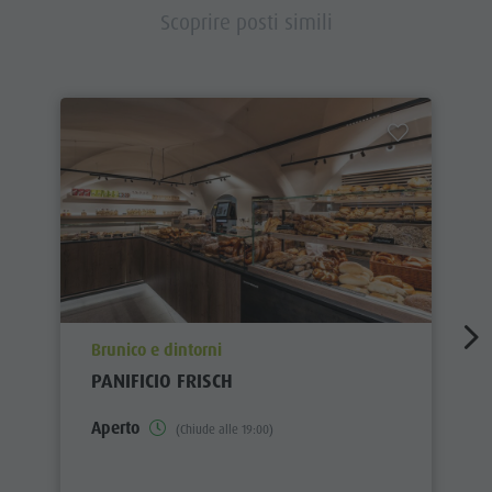
Scoprire posti simili
aria.poi_location_prefix
Brunico e dintorni
PANIFICIO FRISCH
Aperto
(Chiude alle 19:00)