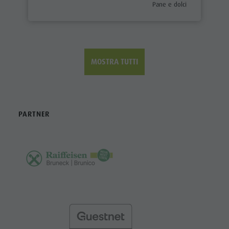
aria.poi_category_prefix
Pane e dolci
MOSTRA TUTTI
PARTNER