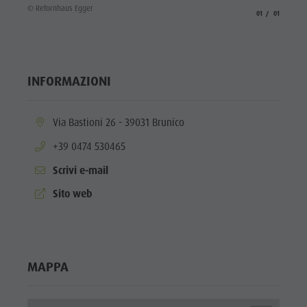
© Refornhaus Egger
aria.slide_indicato
aria.slide_i
01
01
INFORMAZIONI
aria.location:
Via Bastioni 26 - 39031 Brunico
aria.phone:
+39 0474 530465
Scrivi e-mail
aria.website:
Sito web
MAPPA