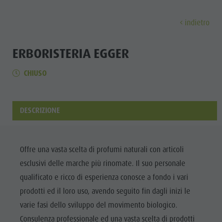
indietro
SCOPRI
ATTIVITÀ
PIANIFICA & PRENO
ERBORISTERIA EGGER
CHIUSO
Musei
Programma settimanale
Prenota vacanza
Brunico città
Scopri
Attrazioni
Escursioni
Offerte
Shopping
Località e dintorni
Sentieri tematici
Mobilità locale
Visite guidate
DESCRIZIONE
Tradizione e Artigianato
Bike
Kronplatz Guest Pass
Gastronomia
Tutti gli
Highlight Events
Golf
Come arrivare
Highlight Events
eventi
Offre una vasta scelta di profumi naturali con articoli
Tutti gli eventi
Parapendio
Webcam
Must-sees
esclusivi delle marche più rinomate. Il suo personale
Benessere
Benessere
Volo in mongolfiera
Meteo
Ritiri
qualificato e ricco di esperienza conosce a fondo i vari
Famiglia &
prodotti ed il loro uso, avendo seguito fin dagli inizi le
Famiglia & bambini
Rafting & Canyoning
Contatto
bambini
varie fasi dello sviluppo del movimento biologico.
MUSEI
Guida A-Z
Arrampicare
Newsletter
Guida A-Z
Consulenza professionale ed una vasta scelta di prodotti