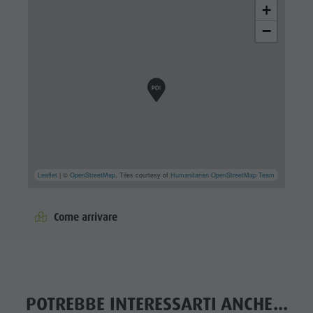
+
−
Leaflet
| ©
OpenStreetMap
, Tiles courtesy of
Humanitarian OpenStreetMap Team
Come arrivare
POTREBBE INTERESSARTI ANCHE...