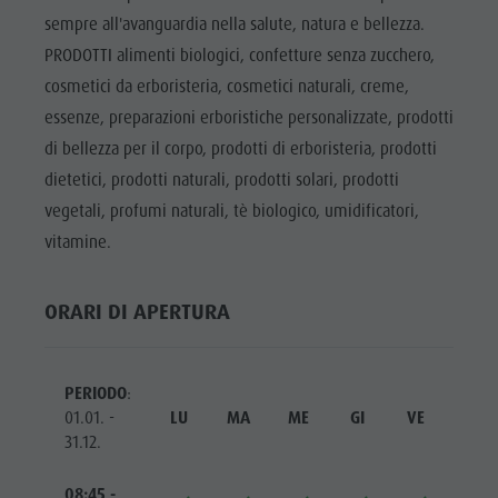
Cavalcare
Richiesta cataloghi
ATTRAZIONI
sempre all'avanguardia nella salute, natura e bellezza.
Tennis
Imposta di soggiorno
PRODOTTI alimenti biologici, confetture senza zucchero,
LOCALITÀ E
DINTORNI
Nuotare
Vacanza con il cane
cosmetici da erboristeria, cosmetici naturali, creme,
essenze, preparazioni erboristiche personalizzate, prodotti
Panoramica dei tour
Raccogliere funghi
TRADIZIONE E
ARTIGIANATO
di bellezza per il corpo, prodotti di erboristeria, prodotti
Kronplatz Doctor Service
dietetici, prodotti naturali, prodotti solari, prodotti
HIGHLIGHT
FAQ
vegetali, profumi naturali, tè biologico, umidificatori,
EVENTS
vitamine.
ORARI DI APERTURA
PERIODO
:
01.01. -
LU
MA
ME
GI
VE
SA
31.12.
08:45 -