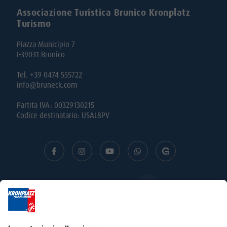
Associazione Turistica Brunico Kronplatz
Turismo
Piazza Municipio 7
I-39031 Brunico
Tel. +39 0474 555722
info@bruneck.com
Partita IVA: 00329130215
Codice destinatario: USAL8PV