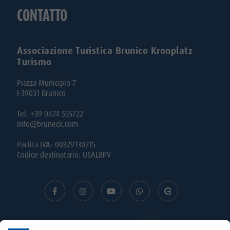
CONTATTO
Associazione Turistica Brunico Kronplatz
Turismo
Piazza Municipio 7
I-39031 Brunico
Tel. +39 0474 555722
info@bruneck.com
Partita IVA: 00329130215
Codice destinatario: USAL8PV