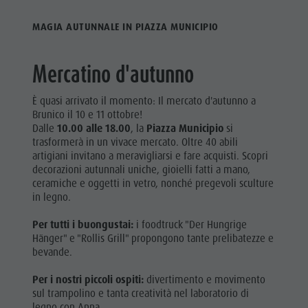
MAGIA AUTUNNALE IN PIAZZA MUNICIPIO
Mercatino d'autunno
È quasi arrivato il momento: Il mercato d'autunno a
Brunico il 10 e 11 ottobre!
Dalle
10.00 alle 18.00
, la
Piazza Municipio
si
trasformerà in un vivace mercato. Oltre 40 abili
artigiani invitano a meravigliarsi e fare acquisti. Scopri
decorazioni autunnali uniche, gioielli fatti a mano,
ceramiche e oggetti in vetro, nonché pregevoli sculture
in legno.
Per tutti i buongustai:
i foodtruck "Der Hungrige
Hänger" e "Rollis Grill" propongono tante prelibatezze e
bevande.
Per i nostri piccoli ospiti:
divertimento e movimento
sul trampolino e tanta creatività nel laboratorio di
legno con Anna.