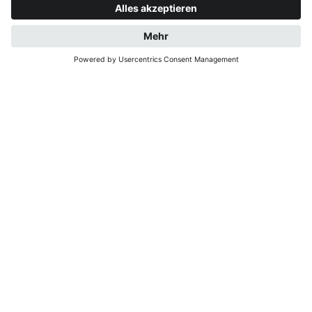
ANFRAGE
JETZT BUCHEN
WILLKOMMEN BEI
FAWA APARTMENTS!
Unser Ziel ist es, Ihnen nicht nur eine Unterkunft,
sondern ein Zuhause auf Zeit zu bieten. Dabei
stehen Ihre Wünsche und Ihre Zufriedenheit bei
uns immer an erster Stelle. Wir legen großen Wert
darauf, dass Sie sich vom ersten Moment an
willkommen fühlen. Von einer reibungslosen
Buchung über hilfreiche Tipps zu Ausflügen und