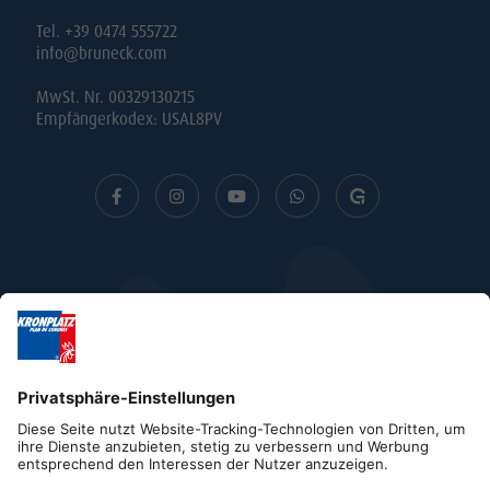
Tel. +39 0474 555722
info@bruneck.com
MwSt. Nr. 00329130215
Empfängerkodex: USAL8PV
Impressum
Datenschutz
Barrierefreiheitserklärung