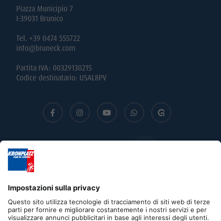
Piazza Municipio 7
I-39031 Brunico
Tel. +39 0474 555722
info@bruneck.com
Partita IVA: 00329130215
Codice destinatario: USAL8PV