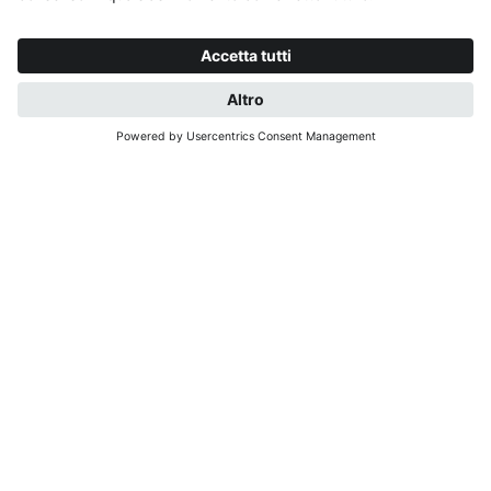
RICHIESTA
PRENOTA ORA
IL VOSTRO ANGOLO
DI PACE A FALZES
Noi della famiglia Aichner vi diamo un caloroso
benvenuto nella piccola località di Molini, nel
Comune di Falzes. Qui potete godervi una vacanza
rilassante in un'atmosfera familiare, immersi nella
natura della Val Pusteria.