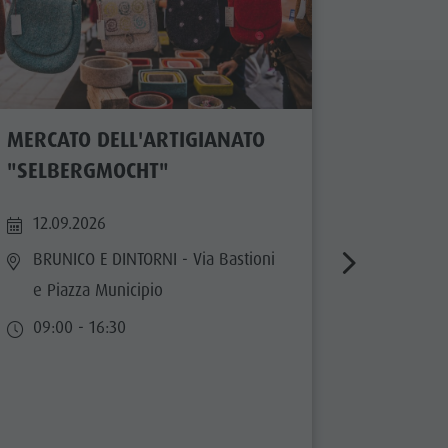
MERCATO DELL'ARTIGIANATO
FESTA D
"SELBERGMOCHT"
ADIGE
12.09.2026
26.09.
BRUNICO E DINTORNI
- Via Bastioni
PLAN 
e Piazza Municipio
10:00 
09:00 - 16:30