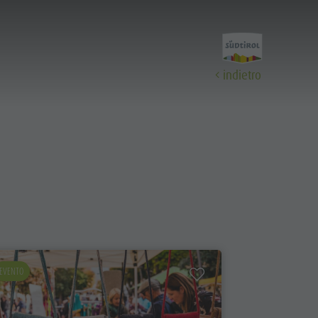
indietro
Scopri
Tutti gli eventi
Benessere
Famiglia & bambini
EVENTO
EVENTO
Guida A-Z