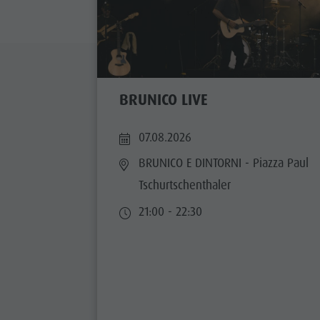
Guida A-Z
Arrampicare
Newsletter
A
Cavalcare
Richiesta cataloghi
LOCALI
Tennis
Imposta di soggiorno
TRADIZIO
BRUNICO LIVE
Nuotare
Vacanza con il cane
HIGH
Panoramica dei tour
Raccogliere funghi
07.08.2026
Kronplatz Doctor Service
BRUNICO E DINTORNI
- Piazza Paul
Tschurtschenthaler
FAQ
21:00 - 22:30